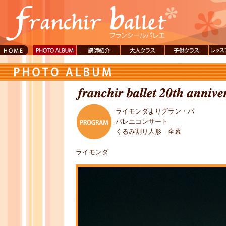
PHOTO
講師紹介
大人クラス
子供クラス
レッ
ALBUM
講料
ライモンダよりグラン・パ
バレエコンサート
くるみ割り人形 全幕
ライモンダ